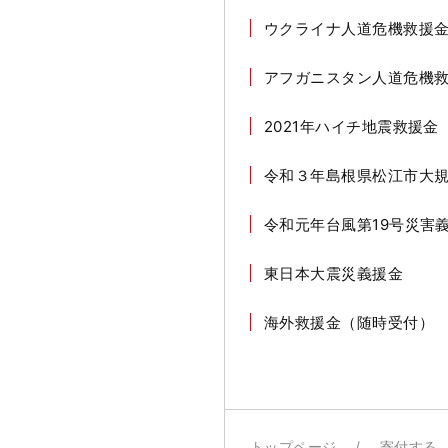
ウクライナ人道危機救援
アフガニスタン人道危機
2021年ハイチ地震救援金
令和３年島根県松江市大
令和元年台風第19号災害
東日本大震災義援金
海外救援金（随時受付）
トップページ
寄付する