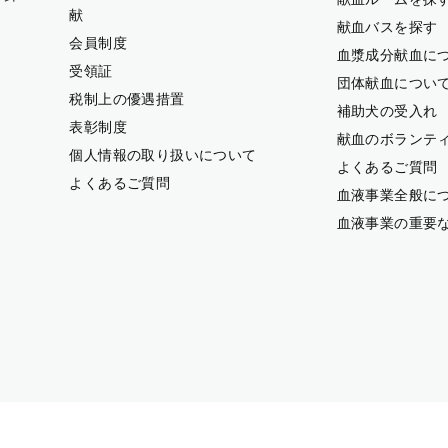
献
献血バスを探す
会員制度
血漿成分献血に
受領証
団体献血につい
税制上の優遇措置
補助犬の受入れ
表彰制度
献血のボランテ
個人情報の取り扱いについて
よくあるご質問
よくあるご質問
血液事業全般に
血液事業の重要