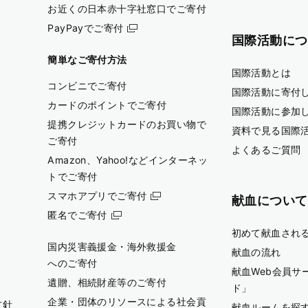
お近くの日本赤十字社窓口でご寄付
PayPayでご寄付
国際活動につ
簡単なご寄付方法
国際活動とは
コンビニでご寄付
国際活動に寄付
カードのポイントでご寄付
国際活動に参加
提携クレジットカードのお買い物で
資料で見る国際
ご寄付
よくあるご質問
Amazon、Yahoo!などインターネッ
トでご寄付
スマホアプリでご寄付
献血について
匿名でご寄付
初めて献血され
国内災害義援金・海外救援金
献血の流れ
へのご寄付
献血Web会員サ
遺贈、相続財産等のご寄付
ド」
企業・団体のリソースによる社会貢
方針
献血ルームを探