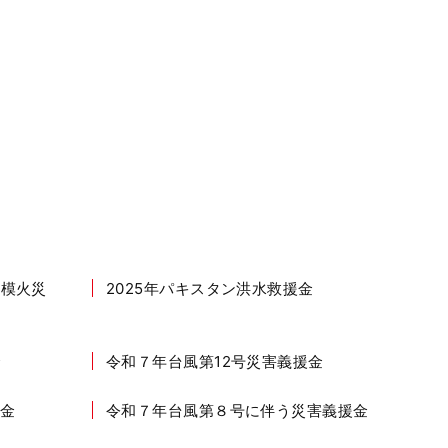
規模火災
2025年パキスタン洪水救援金
金
令和７年台風第12号災害義援金
金
令和７年台風第８号に伴う災害義援金