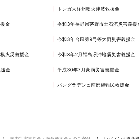
金
トンガ大洋州噴火津波救援金
救援金
令和3年長野県茅野市土石流災害義援
令和3年台風第9号等大雨災害義援金
規模火災義援金
令和3年2月福島県沖地震災害義援金
義援金
平成30年7月豪雨災害義援金
バングラデシュ南部避難民救援金
国内災害義援金・海外救援金へのご寄付
レバノン人道危