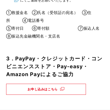
にてご連絡をお願いいたします。
①救援金名
②
氏名（受領証の宛名）
③
住
所
④
電話番号
⑤
寄付日
⑥
寄付額
⑦
振込人名
⑧
振込先金融機関名・支店名
3．PayPay・クレジットカード・コン
ビニエンスストア・Pay-easy・
Amazon Payによるご協力
お申し込みはこちら