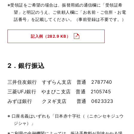
※受領証をご希望の場合は、振替用紙の通信欄に「受領証希
望」と明記のうえ、ご依頼人欄に「お名前・ご住所・お電
話番号」を記載してください。（事前登録は不要です。）
記入例
（282.9 KB）
2．銀行振込
三井住友銀行 すずらん支店 普通 2787740
三菱UFJ銀行 やまびこ支店 普通 2105745
みずほ銀行 クヌギ支店 普通 0623323
※ 口座名義はいずれも「日本赤十字社（（ニホンセキジュウ
ジシャ）」
※ご利用の金融機関によっては、振込手数料が別途かかる場