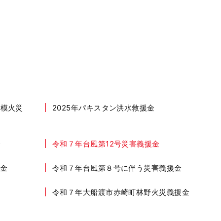
規模火災
2025年パキスタン洪水救援金
金
令和７年台風第12号災害義援金
金
令和７年台風第８号に伴う災害義援金
令和７年大船渡市赤崎町林野火災義援金