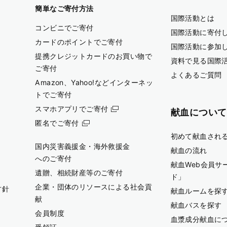
簡単なご寄付方法
国際活動とは
コンビニでご寄付
国際活動に寄付
カードのポイントでご寄付
国際活動に参加
提携クレジットカードのお買い物で
資料で見る国際
ご寄付
よくあるご質問
Amazon、Yahoo!などインターネッ
トでご寄付
スマホアプリでご寄付
献血について
匿名でご寄付
初めて献血され
国内災害義援金・海外救援金
献血の流れ
へのご寄付
献血Web会員サ
遺贈、相続財産等のご寄付
ド」
企業・団体のリソースによる社会貢
方針
献血ルームを探
献
献血バスを探す
会員制度
血漿成分献血に