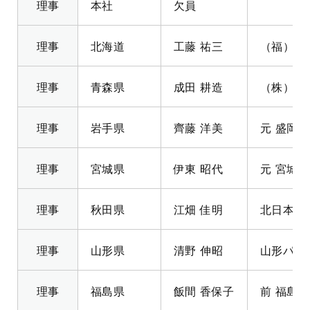
理事
本社
欠員
理事
北海道
工藤 祐三
（福）江
理事
青森県
成田 耕造
（株）成
理事
岩手県
齊藤 洋美
元 盛岡
理事
宮城県
伊東 昭代
元 宮城
理事
秋田県
江畑 佳明
北日本コ
理事
山形県
清野 伸昭
山形パナ
理事
福島県
飯間 香保子
前 福島