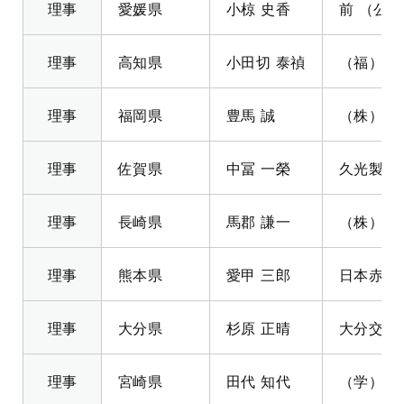
理事
愛媛県
小椋 史香
前 （公
理事
高知県
小田切 泰禎
（福）土
理事
福岡県
豊馬 誠
（株）電
理事
佐賀県
中冨 一榮
久光製薬
理事
長崎県
馬郡 謙一
（株）マ
理事
熊本県
愛甲 三郎
日本赤十
理事
大分県
杉原 正晴
大分交通
理事
宮崎県
田代 知代
（学）大