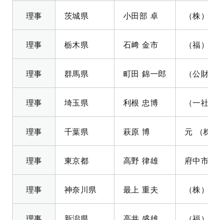
理事
茨城県
小田部 卓
（株）茨
理事
栃木県
石﨑 金市
（福）栃
理事
群馬県
町田 錦一郎
（公財）
理事
埼玉県
利根 忠博
（一社）
理事
千葉県
萩原 博
元 （株
理事
東京都
高野 律雄
府中市長
理事
神奈川県
最上 重夫
（株）湘
理事
新潟県
高井 盛雄
（福）新