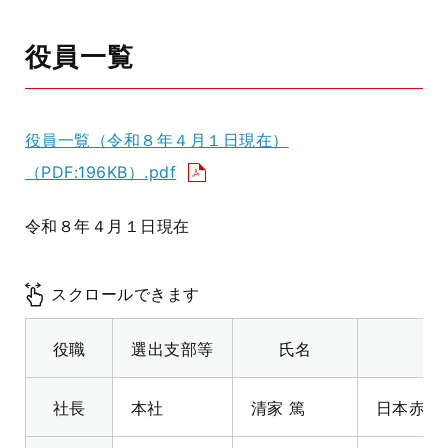
役員一覧
役員一覧（令和８年４月１日現在）
（PDF:196KB）.pdf
令和８年４月１日現在
スクロールできます
役職
選出支部等
氏名
社長
本社
清家 篤
日本赤十