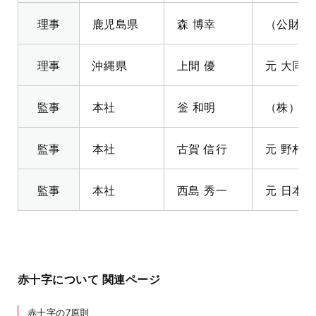
理事
鹿児島県
森 博幸
（公財）
理事
沖縄県
上間 優
元 大同
監事
本社
釡
和明
（株）IH
監事
本社
古賀 信行
元 野村
監事
本社
西島 秀一
元 日本
赤十字について 関連ページ
赤十字の7原則