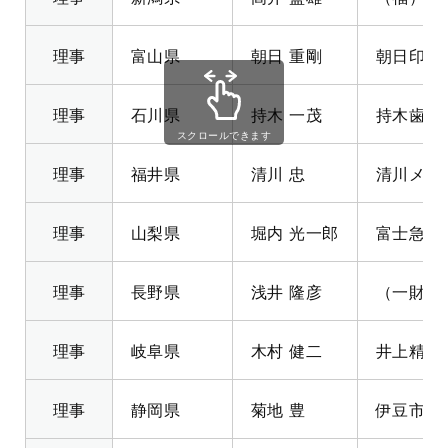
理事
富山県
朝日 重剛
朝日印刷
理事
石川県
持木 一茂
持木歯科
スクロールできます
理事
福井県
清川 忠
清川メッ
理事
山梨県
堀内 光一郎
富士急行
理事
長野県
浅井 隆彦
（一財）
理事
岐阜県
木村 健二
井上精機
理事
静岡県
菊地 豊
伊豆市長