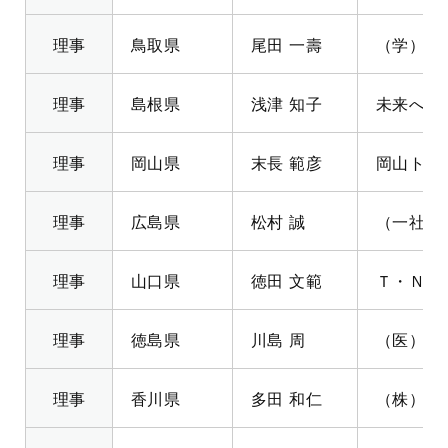
理事
鳥取県
尾田 一壽
（学）す
理事
島根県
浅津 知子
未来へつ
理事
岡山県
末長 範彦
岡山トヨ
理事
広島県
松村 誠
（一社）
理事
山口県
徳田 文範
Ｔ・Ｎシ
理事
徳島県
川島 周
（医）川
理事
香川県
多田 和仁
（株）百