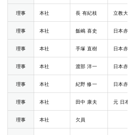
理事
本社
長 有紀枝
立教大学
理事
本社
飯嶋 喜史
日本赤十
理事
本社
手塚 直樹
日本赤十
理事
本社
渡部 洋一
日本赤十
理事
本社
紀野 修一
日本赤十
理事
本社
田中 康夫
元 日本
理事
本社
欠員