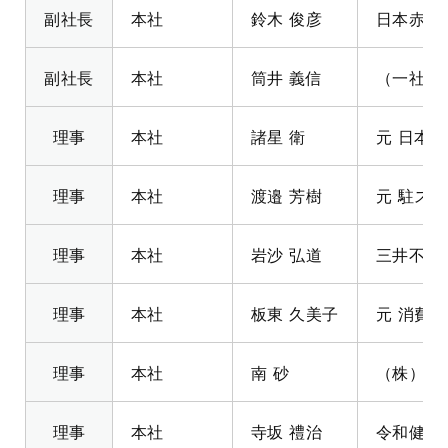
副社長
本社
鈴木 俊彦
日本赤十
副社長
本社
筒井 義信
（一社）
理事
本社
諸星 衛
元 日本
理事
本社
渡邉 芳樹
元 駐ス
理事
本社
岩沙 弘道
三井不動
理事
本社
板東 久美子
元 消費
理事
本社
南 砂
（株）読
理事
本社
寺坂 禮治
令和健康