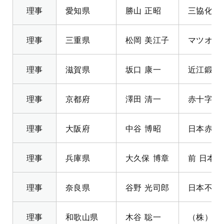
理事
愛知県
勝山 正昭
三協化成
理事
三重県
松岡 美江子
マツオカ
理事
滋賀県
坂口 康一
近江鍛工
理事
京都府
澤田 清一
赤十字奉
理事
大阪府
中谷 博昭
日本赤十
理事
兵庫県
大久保 博章
前 日本
理事
奈良県
谷野 光司郎
日本不動
理事
和歌山県
木谷 聡一
（株）メ