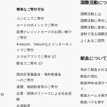
国際活動につ
簡単なご寄付方法
国際活動とは
コンビニでご寄付
国際活動に寄付
カードのポイントでご寄付
国際活動に参加
提携クレジットカードのお買い物で
資料で見る国際
ご寄付
よくあるご質問
Amazon、Yahoo!などインターネッ
トでご寄付
スマホアプリでご寄付
献血について
匿名でご寄付
初めて献血され
国内災害義援金・海外救援金
献血の流れ
へのご寄付
献血Web会員サ
遺贈、相続財産等のご寄付
ド」
企業・団体のリソースによる社会貢
方針
献血ルームを探
献
献血バスを探す
会員制度