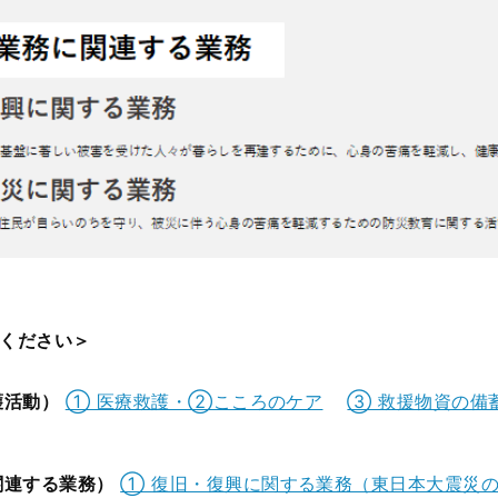
ください＞
護活動）
① 医療救護・②こころのケア
③ 救援物資の備
関連する業務）
①
復旧・復興に関する業務（東日本大震災