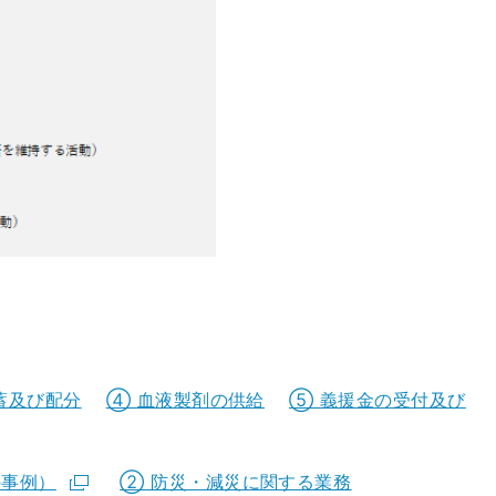
蓄及び配分
④ 血液製剤の供給
⑤ 義援金の受付及び
の事例）
②
防災・減災に関する業務