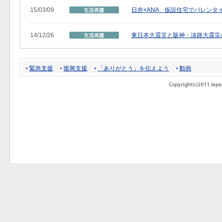
15/03/09
日赤×ANA 仮設住宅でバレンタ
14/12/26
東日本大震災と阪神・淡路大震災
緊急支援
復興支援
「ありがとう」を伝えよう
動画