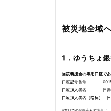
被災地全域
1．ゆうちょ
当該義援金の専用口座であ
口座記号番号
001
口座加入者名
日赤
口座加入者名（略称） 日
※窓口でのお振込みの場合は