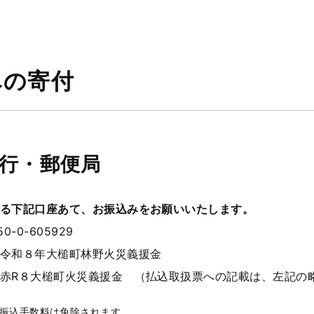
への寄付
銀行・郵便局
る下記口座あて、お振込みをお願いいたします。
50-0-605929
令和８年大槌町林野火災義援金
赤R８大槌町火災義援金
（払込取扱票への記載は、左記の
、振込手数料は免除されます。