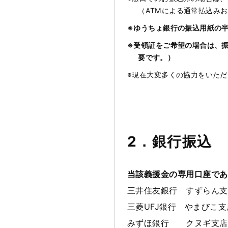
（ATMによる通常払込み
※ゆうちょ銀行の振込用紙の
※受領証をご希望の場合は、
要です。）
※現在大変多くの協力をいた
2．銀行振込
当該義援金の専用口座であ
三井住友銀行 すずらん
三菱UFJ銀行 やまび
みずほ銀行 クヌギ