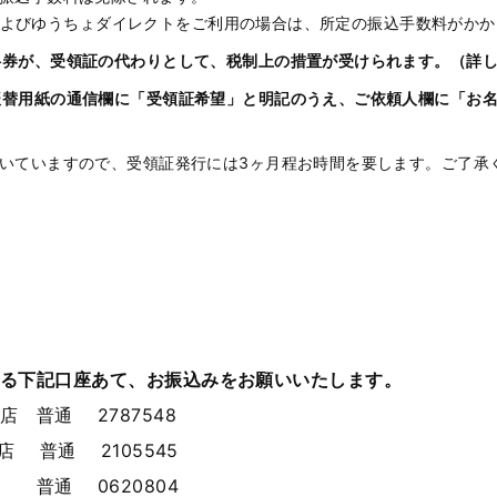
およびゆうちょダイレクトをご利用の場合は、所定の振込手数料がかか
半券が、受領証の代わりとして、税制上の措置が受けられます。（詳
振替用紙の通信欄に「受領証希望」と明記のうえ、ご依頼人欄に「お
だいていますので、受領証発行には
3
ヶ月程お時間を要します。ご了承
る下記口座あて、お振込みをお願いいたします。
支店 普通
2787548
こ支店 普通
2105545
支店 普通
0620804