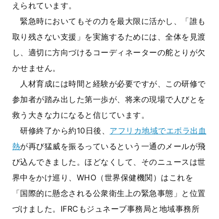
えられています。
緊急時においてもその力を最大限に活かし、「誰も
取り残さない支援」を実施するためには、全体を見渡
し、適切に方向づけるコーディネーターの舵とりが欠
かせません。
人材育成には時間と経験が必要ですが、この研修で
参加者が踏み出した第一歩が、将来の現場で人びとを
救う大きな力になると信じています。
研修終了から約
10
日後、
アフリカ地域でエボラ出血
熱
が再び猛威を振るっているという一通のメールが飛
び込んできました。ほどなくして、そのニュースは世
界中をかけ巡り、
WHO
（世界保健機関）はこれを
「国際的に懸念される公衆衛生上の緊急事態」と位置
づけました。
IFRC
もジュネーブ事務局と地域事務所