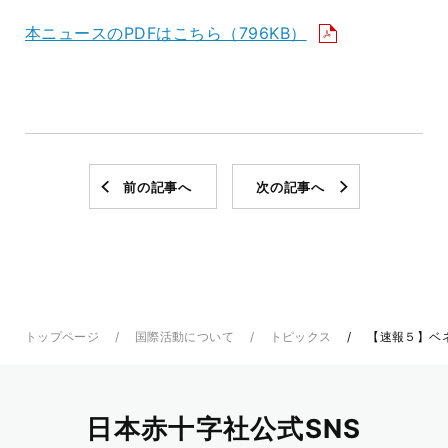
本ニュースのPDFはこちら（796KB）
前の記事へ
次の記事へ
トップページ
国際活動について
トピックス
【速報５】ベ
日本赤十字社公式SNS