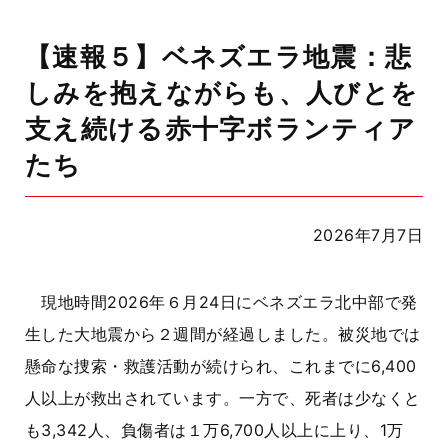
【速報５】ベネズエラ地震：悲
しみを抱えながらも、人びとを
支え続ける赤十字ボランティア
たち
2026年7月7日
現地時間
2026
年６月
24
日にベネズエラ北中部で発
生した大地震から２週間が経過しました。被災地では
懸命な捜索・救護活動が続けられ、これまでに
6,400
人以上が救出されています。一方で、死者は少なくと
も
3,342
人、負傷者は１万
6,700
人以上に上り、
1
万