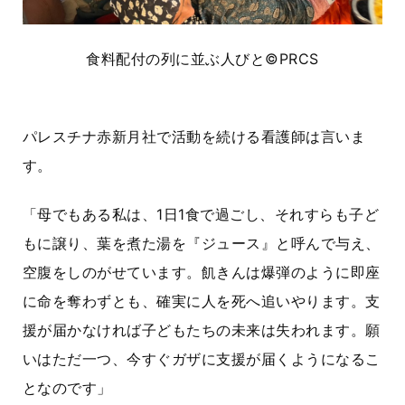
食料配付の列に並ぶ人びと
©PRCS
パレスチナ赤新月社で活動を続ける看護師は言いま
す。
「母でもある私は、1日1食で過ごし、それすらも子ど
もに譲り、葉を煮た湯を『ジュース』と呼んで与え、
空腹をしのがせています。飢きんは爆弾のように即座
に命を奪わずとも、確実に人を死へ追いやります。支
援が届かなければ子どもたちの未来は失われます。願
いはただ一つ、今すぐガザに支援が届くようになるこ
となのです」