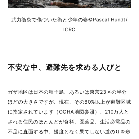
武力衝突で傷ついた街と少年の姿©Pascal Hundt/
ICRC
不安な中、避難先を求める人びと
ガザ地区は日本の種子島、あるいは東京
23
区の半分
ほどの大きさですが、現在、その
80%
以上が避難区域
に指定されています（
OCHA
地図参照）。
210
万人と
される住民のほとんどが食料、医薬品、生活必需品の
不足に直面する中、幾度となく果てしない道のりを歩