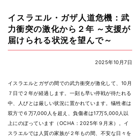
イスラエル・ガザ人道危機：武
力衝突の激化から２年 ～支援が
届けられる状況を望んで～
2025年10月7日
イスラエルとガザの間での武力衝突が激化して、
10
月
７日で２年が経過します。一刻も早い停戦が待たれる
中、人びとは厳しい状況に置かれています。犠牲者は
双方で６万
7,000
人を超え、負傷者は
17
万
5,000
人以
上にのぼっています（
OCHA
：
2025
年９月末）。イ
スラエルでは人質の家族が２年もの間、不安な日々を