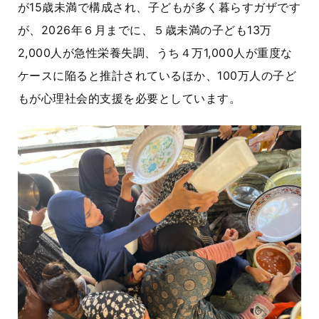
が
15
歳未満で構成され、子どもが多く暮らすガザです
が、
2026
年６月までに、５歳未満の子ども
13
万
2,000
人が急性栄養失調、うち４万
1,000
人が重度な
ケースに陥ると推計されているほか、
100
万人の子ど
もが心理社会的支援を必要としています。