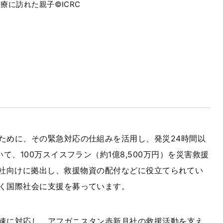
に訪れた親子©ICRC
ために、その緊急対応の仕組みを活用し、発災
24
時間以
いて、
100
万スイスフラン（約
1
億
8,500
万円）を災害救援
社向けに拠出し、救援物資の配付などに役立てられてい
く国際社会に支援を募っています。
速に対応し、アフガニスタン赤新月社の救援活動を支え