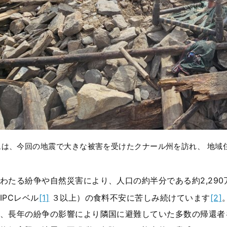
ームは、今回の地震で大きな被害を受けたクナール州を訪れ、 地域
わたる紛争や自然災害により、人口の約半分である約
2,290
IPC
レベル
[1]
３以上）の食料不安に苦しみ続けています
[2]
、長年の紛争の影響により隣国に避難していた多数の帰還者