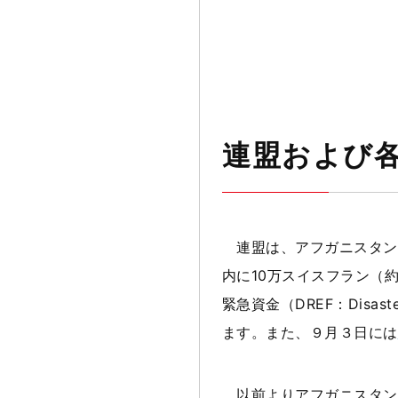
連盟および
連盟は、アフガニスタン
内に
10
万スイスフラン（
緊急資金（
DREF
：
Disast
ます。また、９月３日には
以前よりアフガニスタン