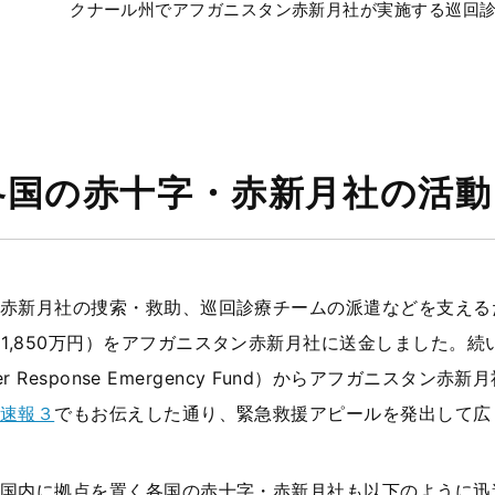
クナール州でアフガニスタン赤新月社が実施する巡回診療
各国の赤十字・赤新月社の活動
赤新月社の捜索・救助、巡回診療チームの派遣などを支える
約
1,850
万円）をアフガニスタン赤新月社に送金しました。続
er Response Emergency Fund
）からアフガニスタン赤新月
速報３
でもお伝えした通り、緊急救援アピールを発出して広
国内に拠点を置く各国の赤十字・赤新月社も以下のように迅