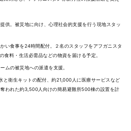
を提供。被災地に向け、心理社会的支援を行う現地スタッ
温かい食事を
24
時間配付。２名のスタッフをアフガニスタ
の食料・生活必需品などの物資を届ける予定。
チームの被災地への派遣を支援。
水と衛生キットの配付、
約
21,000
人に医療サービスなど
を奪われた約
3,500
人向けの簡易避難所
500
棟の設置を計