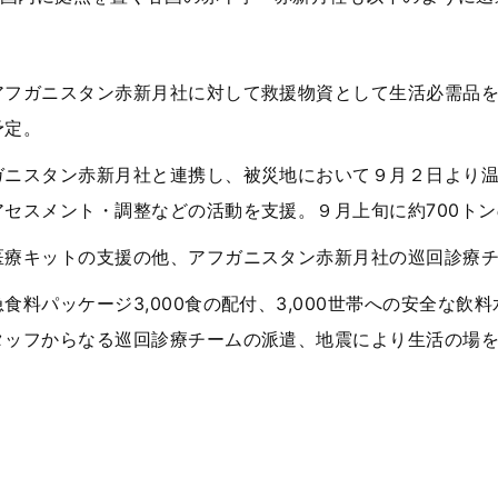
アフガニスタン赤新月社に対して救援物資として生活必需品
予定。
ガニスタン赤新月社と連携し、被災地において９月２日より
アセスメント・調整などの活動を支援。９月上旬に約
700
トン
医療キットの支援の他、アフガニスタン赤新月社の巡回診療
急食料パッケージ
3,000
食の配付、
3,000
世帯への安全な飲料
タッフからなる巡回診療チームの派遣、地震により生活の場