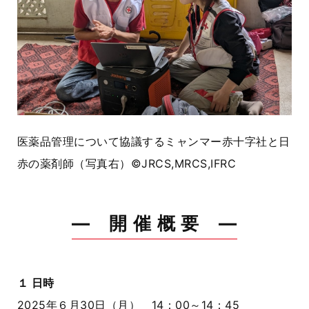
医薬品管理について協議するミャンマー赤十字社と日
赤の薬剤師（写真右）©JRCS,MRCS,IFRC
― 開 催 概 要 ―
１ 日時
2025年６月
30
日（月）
14
：
00
～
14
：
45