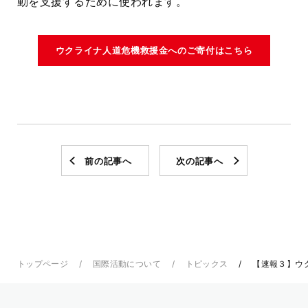
動を支援するために使われます。
ウクライナ人道危機救援金へのご寄付はこちら
前の記事へ
次の記事へ
トップページ
国際活動について
トピックス
【速報３】ウ