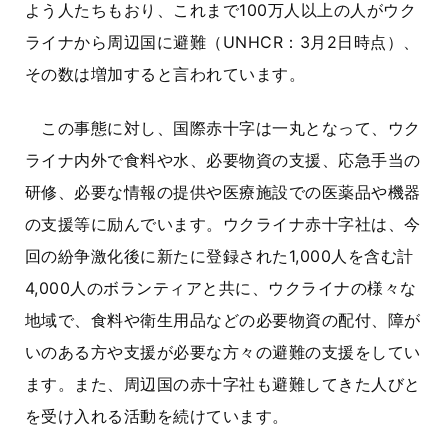
よう人たちもおり、これまで
100
万人以上の人がウク
ライナから周辺国に避難（
UNHCR
：
3
月
2
日時点）、
その数は増加すると言われています。
この事態に対し、国際赤十字は一丸となって、ウク
ライナ内外で食料や水、必要物資の支援、応急手当の
研修、必要な情報の提供や医療施設での医薬品や機器
の支援等に励んでいます。ウクライナ赤十字社は、今
回の紛争激化後に新たに登録された
1,000
人を含む計
4,000
人のボランティアと共に、ウクライナの様々な
地域で、食料や衛生用品などの必要物資の配付、障が
いのある方や支援が必要な方々の避難の支援をしてい
ます。また、周辺国の赤十字社も避難してきた人びと
を受け入れる活動を続けています。