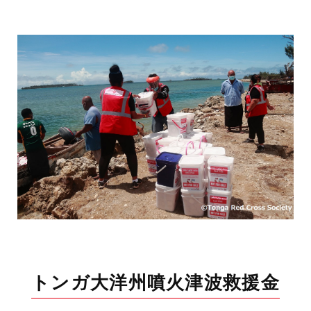
トンガ大洋州噴火津波救援金