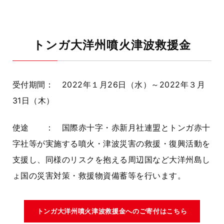
トンガ大洋州噴火津波救援金
受付期間：
2022
年１月
26
日（水）～
2022
年３月
31
日（木）
使途 ： 国際赤十字・赤新月社連盟とトンガ赤十
字社等が実施する噴火・津波災害の救援・復興活動を
支援し、同様のリスクを抱える周辺国など大洋州島し
ょ国の災害対策・救援物資備蓄等を行います。
トンガ大洋州噴火津波救援金へのご寄付はこちら