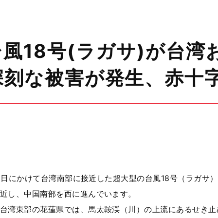
風18号(ラガサ)が台
深刻な被害が発生、赤十
23日にかけて台湾南部に接近した超大型の台風18号（ラガサ
近し、中国南部を西に進んでいます。
湾東部の花蓮県では、馬太鞍渓（川）の上流にあるせき止め