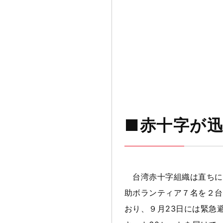
捜索・救助活
■赤十字が
台湾赤十字組織は直ちに
助ボランティア７名を２台
おり、９月23日には緊急