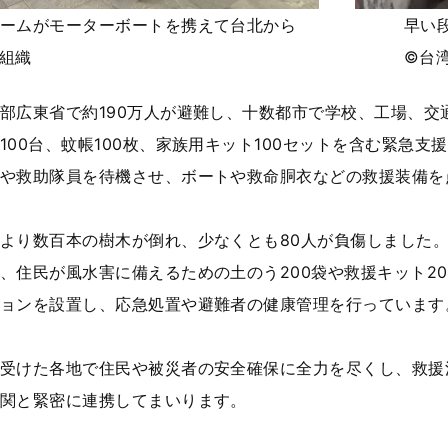
ームがモーターボートを携えて台北から
早い段階で
組織
©
台
広東省で約190万人が避難し、十数都市で学校、工場、交
100台、蚊帳100枚、家族用キット100セットを含む緊急
や救助隊員を待機させ、ボートや救命胴衣などの救援装備を
より数百本の樹木が倒れ、少なくとも80人が負傷しました。
、住民が風水害に備えるための土のう200袋や救援キット2
ョンを設置し、応急処置や避難者の健康管理を行っています
受けた各地で住民や被災者の安全確保に全力を尽くし、救援
関と緊密に連携してまいります。