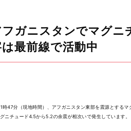
フガニスタンでマグニチ
字は最前線で活動中
11
時
47
分（現地時間）、アフガニスタン東部を震源とするマ
グニチュード
4.5
から
5.2
の余震が相次いで発生しています。