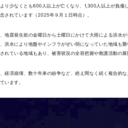
より少なくとも
600
人以上が亡くなり、
1,300
人以上が負傷
念されています（
2025
年９月１日時点）。
、地震発生前の金曜日から土曜日にかけて大雨による洪水が
、洪水により地盤やインフラがぜい弱になっていた地域も襲
されている地域もあり、被害状況の全容把握や救護活動の展
、経済崩壊、数十年来の紛争など、絶え間なく続く複合的な
ています。