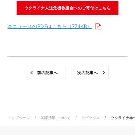
ウクライナ人道危機救援金へのご寄付はこちら
本ニュースのPDFはこちら（774KB）
前の記事へ
次の記事へ
トップページ
国際活動について
トピックス
ウクライナ赤