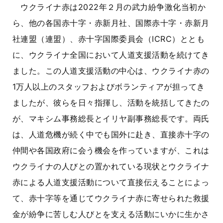
ウクライナ赤は2022年２月の武力紛争激化当初か
ら、他の各国赤十字・赤新月社、国際赤十字・赤新月
社連盟（連盟）、赤十字国際委員会（ICRC）ととも
に、ウクライナ全国において人道支援活動を続けてき
ました。この人道支援活動の中心は、ウクライナ赤の
1万人以上のスタッフおよびボランティアが担ってき
ましたが、彼らを日々指揮し、活動を統括してきたの
が、マキシム事務総長とイリヤ副事務総長です。両氏
は、人道危機が続く中でも国外に赴き、直接赤十字の
仲間や各国政府に会う機会を作っていますが、これは
ウクライナの人びとの置かれている現状とウクライナ
赤による人道支援活動について直接伝えることによっ
て、赤十字等を通じてウクライナ赤に寄せられた救援
金が紛争に苦しむ人びとを支える活動にいかに生かさ