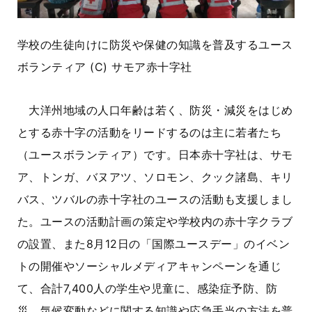
学校の生徒向けに防災や保健の知識を普及するユース
ボランティア
(C)
サモア赤十字社
大洋州地域の人口年齢は若く、防災・減災をはじめ
とする赤十字の活動をリードするのは主に若者たち
（ユースボランティア）です。日本赤十字社は、サモ
ア、トンガ、バヌアツ、ソロモン、クック諸島、キリ
バス、ツバルの赤十字社のユースの活動も支援しまし
た。ユースの活動計画の策定や学校内の赤十字クラブ
の設置、また
8
月
12
日の「国際ユースデー」のイベン
トの開催やソーシャルメディアキャンペーンを通じ
て、合計
7,400
人の学生や児童に、感染症予防、防
災、気候変動などに関する知識や応急手当の方法を普