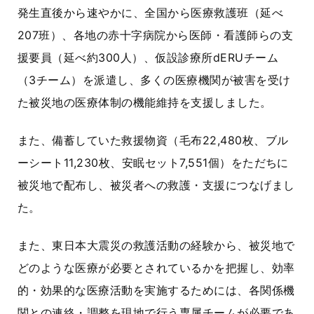
発生直後から速やかに、全国から医療救護班（延べ
207班
）、各地の赤十字病院から医師・看護師らの支
援要員（延べ約
300人
）、仮設診療所
dERUチーム
（
3チーム
）を派遣し、多くの医療機関が被害を受け
た被災地の医療体制の機能維持を支援しました。
また、備蓄していた救援物資（毛布
22,480枚
、ブル
ーシート
11,230枚
、安眠セット
7,551個
）をただちに
被災地で配布し、被災者への救護・支援につなげまし
た。
また、東日本大震災の救護活動の経験から、被災地で
どのような医療が必要とされているかを把握し、効率
的・効果的な医療活動を実施するためには、各関係機
関との連絡・調整を現地で行う専属チームが必要であ