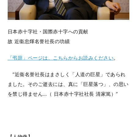
日本赤十字社・国際赤十字への貢献
故 近衞忠煇名誉社長の功績
「弔辞」ページは、こちらからお読みください
。
”近衞名誉社長はまさしく「人道の巨星」であられ
ました。そのご逝去には、真に「巨星落つ」、の思い
を禁じ得ません…（ 日本赤十字社社長 清家篤）”
【人物像】