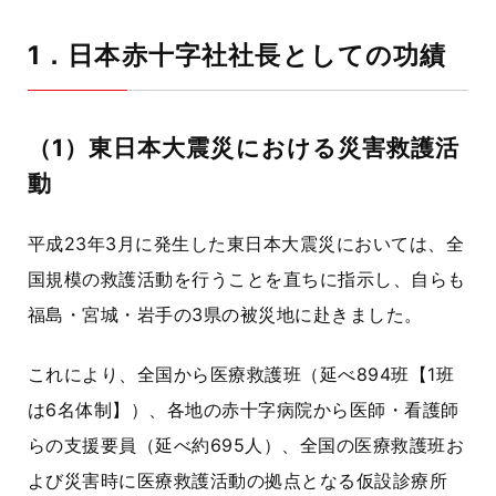
1．日本赤十字社社長としての功績
（1）東日本大震災における災害救護活
動
平成23年3月に発生した東日本大震災においては、全
国規模の救護活動を行うことを直ちに指示し、自らも
福島・宮城・岩手の
3県
の被災地に赴きました。
これにより、全国から医療救護班（延べ
894班
【1班
は6名体制】）、各地の赤十字病院から医師・看護師
らの支援要員（延べ約
695人
）、全国の医療救護班お
よび災害時に医療救護活動の拠点となる仮設診療所