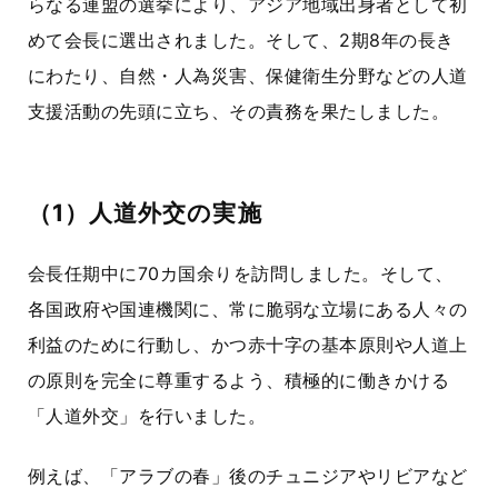
らなる連盟の選挙により、アジア地域出身者として初
めて会長に選出されました。そして、
2期8年
の長き
にわたり、自然・人為災害、保健衛生分野などの人道
支援活動の先頭に立ち、その責務を果たしました。
（1）人道外交の実施
会長任期中に
70カ国
余りを訪問しました。そして、
各国政府や国連機関に、常に脆弱な立場にある人々の
利益のために行動し、かつ赤十字の基本原則や人道上
の原則を完全に尊重するよう、積極的に働きかける
「人道外交」
を行いました。
例えば、
「アラブの春」
後のチュニジアやリビアなど