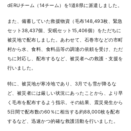
dERUチーム
（
14チーム
）を
1道8県
に派遣しました。
また、備蓄していた救援物資（毛布
148,493枚
、緊急
セット
38,437個
、安眠セット
15,406個
）をただちに
被災地で配布しました。あわせて、石巻市などの市町
村から水、食料、食料品等の調達の依頼を受け、ただ
ちに対応し、配布するなど、被災者への救護・支援を
行いました。
特に、被災地が寒冷地であり、3月でも雪が降るな
ど、被災者には厳しい状況にあったことから、より早
く毛布を配布するよう指示。その結果、震災発生から
5日間
で配布数の
60％
に相当する約
88,000枚
を配布
するなど、迅速かつ的確な救護活動を行いました。