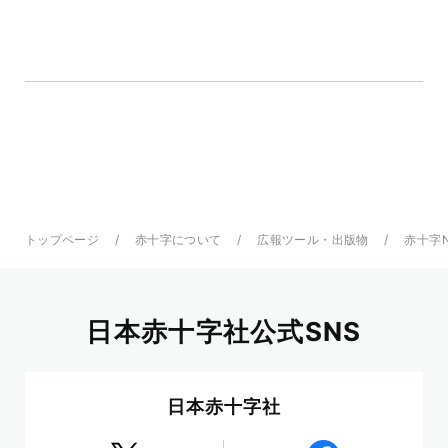
トップページ
赤十字について
広報ツール・出版物
赤十字
日本赤十字社公式SNS
日本赤十字社