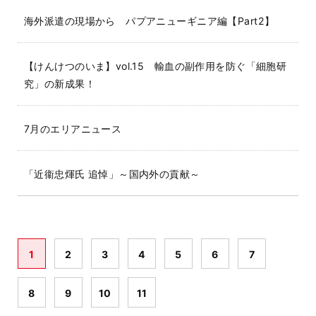
海外派遣の現場から パプアニューギニア編【Part2】
【けんけつのいま】vol.15 輸血の副作用を防ぐ「細胞研
究」の新成果！
7月のエリアニュース
「近衞忠煇氏 追悼」～国内外の貢献～
1
2
3
4
5
6
7
8
9
10
11