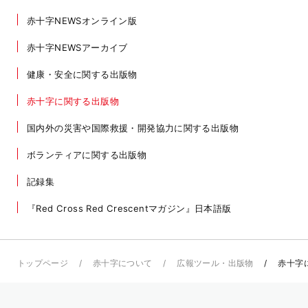
赤十字NEWSオンライン版
赤十字NEWSアーカイブ
健康・安全に関する出版物
赤十字に関する出版物
国内外の災害や国際救援・開発協力に関する出版物
ボランティアに関する出版物
記録集
『Red Cross Red Crescentマガジン』日本語版
トップページ
赤十字について
広報ツール・出版物
赤十字