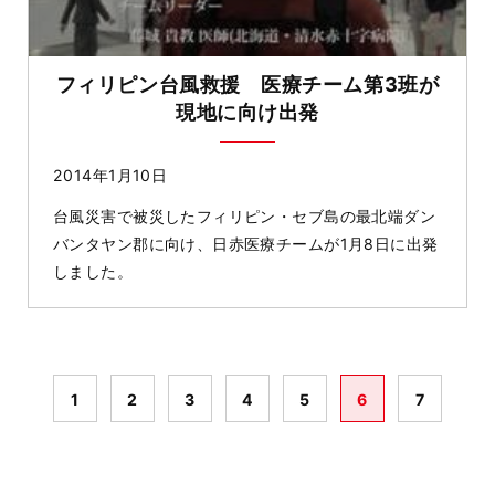
フィリピン台風救援 医療チーム第3班が
現地に向け出発
2014年1月10日
台風災害で被災したフィリピン・セブ島の最北端ダン
バンタヤン郡に向け、日赤医療チームが1月8日に出発
しました。
1
2
3
4
5
6
7