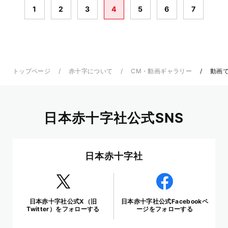
1
2
3
4
5
6
7
トップページ
赤十字について
CM・動画ギャラリー
動画で
日本赤十字社公式SNS
日本赤十字社
日本赤十字社公式X（旧
日本赤十字社公式Facebookペ
Twitter）をフォローする
ージをフォローする