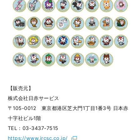
【販売元】
株式会社日赤サービス
〒
105-0012
東京都港区芝大門
1
丁目
1
番
3
号 日本赤
十字社ビル
1
階
TEL
：
03-3437-7515
https://www.jrcsc.co.jp/