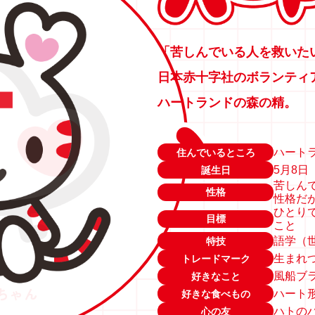
「苦しんでいる人を救いた
日本赤十字社のボランティ
ハートランドの森の精。
ハート
住んでいるところ
5月8日
誕生日
苦しん
性格
性格だ
ひとり
目標
こと
語学（
特技
生まれ
トレードマーク
風船ブ
好きなこと
ちゃん
ハート
好きな食べもの
ハトの
心の友