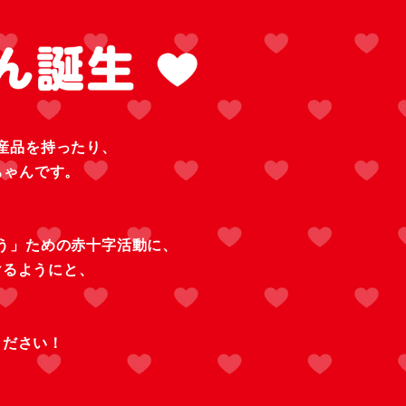
産品を持ったり、
ちゃんです。
う」ための赤十字活動に、
けるようにと、
。
ください！