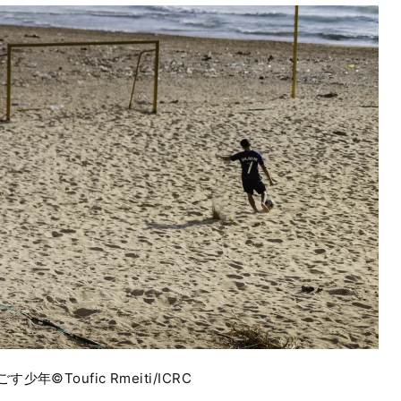
oufic Rmeiti/ICRC