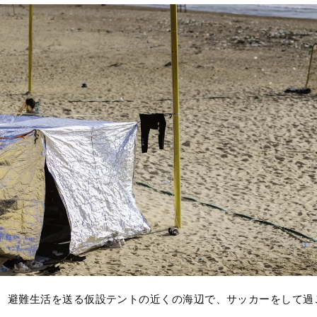
避難生活を送る仮設テントの近くの海辺で、サッカーをして過ごす少年©T