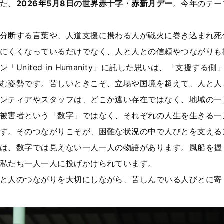
た、
2026
年
5
月
8
日の世界赤十字・赤新月デー
。今年のテー
分断する言葉や、人道支援に携わる人が戦火に巻き込まれ死
にくくなっているだけでなく、人と人との信頼やつながりも
ン「
United in Humanity
」に託した思いは、「支援する側
む姿勢です。苦しいときこそ、立場や国境を超えて、人と人
ンティアやスタッフは、どこか遠い存在ではなく、地域の一
被害者という「数字」ではなく、それぞれの人生を生きる一
す。そのつながりこそが、困難な状況の中で人びとを支える
は、数字では見えない一人一人の物語があります。風船を握
私たち一人一人に投げかけられています。
と人のつながりを大切にしながら、苦しんでいる人びとに寄