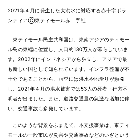
2021年４月に発生した大洪水に対応する赤十字ボラ
ンティアⒸ東ティモール赤十字社
東ティモール民主共和国は、東南アジアのティモー
ル島の東端に位置し、人口約
130
万人が暮らしていま
す。2002年にインドネシアから独立し、アジアで最
も新しい国として知られています。インフラ整備が不
十分であることから、雨季には洪水や地滑りが頻発
し、
2021
年４月の洪水被害では
53
人の死者・行方不
明者が出ました。また、道路交通量の急激な増加に伴
い、交通事故も多発しています。
このような背景をふまえて、本支援事業は、東ティ
モールの一般市民が災害や交通事故などのいざという