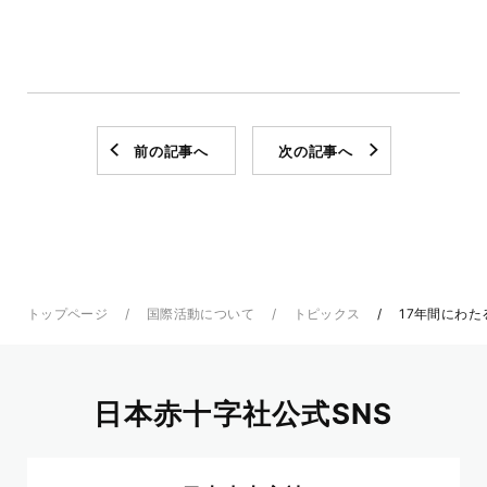
前の記事へ
次の記事へ
トップページ
国際活動について
トピックス
17年間にわ
日本赤十字社公式SNS