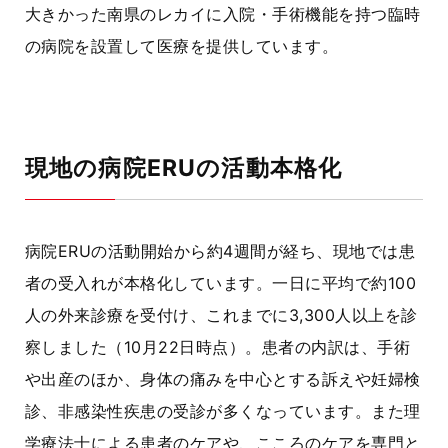
大きかった南県のレカイに入院・手術機能を持つ臨時
の病院を設置して医療を提供しています。
現地の病院ERUの活動本格化
病院
ERU
の活動開始から約
4
週間が経ち、現地では患
者の受入れが本格化しています。一日に平均で約
100
人の外来診療を受付け、これまでに
3,300
人以上を診
察しました（
10
月
22
日時点）。患者の内訳は、手術
や出産のほか、身体の痛みを中心とする訴えや妊婦検
診、非感染性疾患の受診が多くなっています。また理
学療法士による患者のケアや、こころのケアを専門と