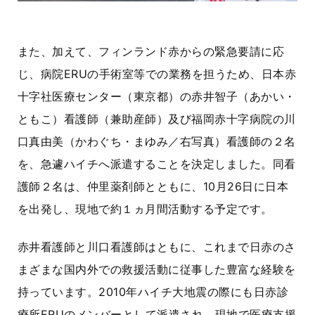
また、加えて、フィンランド赤からの緊急要請に応
じ、病院
ERU
の手術室等での業務を担うため、日本赤
十字社医療センター（東京都）の赤井智子（あかい・
ともこ）看護師（兼助産師）及び福岡赤十字病院の川
口真由美（かわぐち・まゆみ／右写真）看護師の２名
を、急遽ハイチへ派遣することを決定しました。同看
護師２名は、仲里薬剤師とともに、
10
月
26
日に日本
を出発し、現地で約１ヵ月間活動する予定です。
赤井看護師と川口看護師はともに、これまで日赤のさ
まざまな国内外での救援活動に従事した豊富な経験を
持っています。
2010
年ハイチ大地震の際にも日赤診
療所
ERU
のメンバーとして派遣され、現地で医療支援