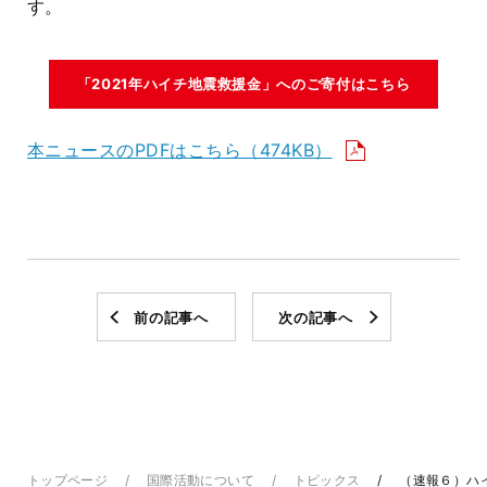
す。
「2021年ハイチ地震救援金」へのご寄付はこちら
本ニュースのPDFはこちら（474KB）
前の記事へ
次の記事へ
トップページ
国際活動について
トピックス
（速報６）ハ