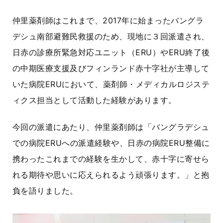
仲里薬剤師はこれまで、
2017
年に始まったバングラ
デシュ南部避難民救援のため、現地に３回派遣され、
日赤の診療所緊急対応ユニット（
ERU
）や
ERU
終了後
の中期医療支援及びフィンランド赤十字社が主導して
いた病院
ERU
において、薬剤師・メディカルロジステ
ィクス担当として活動した経験があります。
今回の派遣にあたり、仲里薬剤師は「バングラデシュ
での病院
ERU
への派遣経験や、日赤の病院
ERU
整備に
携わったこれまでの経験を生かして、赤十字に寄せら
れる期待や思いに応えられるよう頑張ります。」と抱
負を語りました。