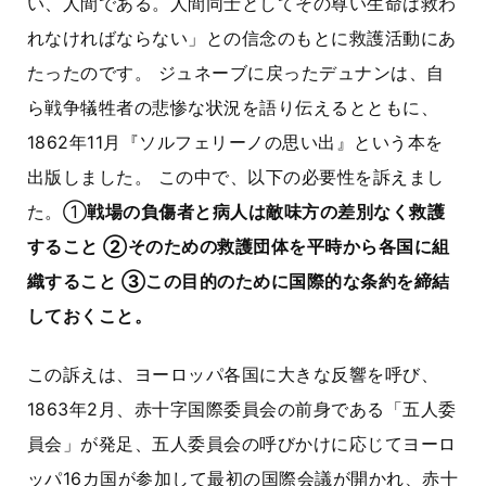
い、人間である。人間同士としてその尊い生命は救わ
れなければならない」との信念のもとに救護活動にあ
たったのです。 ジュネーブに戻ったデュナンは、自
ら戦争犠牲者の悲惨な状況を語り伝えるとともに、
1862年11月『ソルフェリーノの思い出』という本を
出版しました。 この中で、以下の必要性を訴えまし
た。①
戦場の負傷者と病人は敵味方の差別なく救護
すること ②そのための救護団体を平時から各国に組
織すること ③この目的のために国際的な条約を締結
しておくこと。
この訴えは、ヨーロッパ各国に大きな反響を呼び、
1863年2月、赤十字国際委員会の前身である「五人委
員会」が発足、五人委員会の呼びかけに応じてヨーロ
ッパ16カ国が参加して最初の国際会議が開かれ、赤十