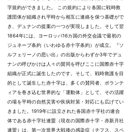
字規約ができました。 この規約により各国に戦時救
護団体が組織され平時から相互に連絡を保つ基礎がで
き、デュナンの提案の一つが実現しました。そして翌
1864年には、ヨーロッパ16カ国の外交会議で最初の
ジュネーブ条約（いわゆる赤十字条約）が成立。『ソ
ルフェリーノの思い出』の出版からわずか3年でデュ
ナンの呼びかけは人々の賛同を呼びここに国際赤十字
組織が正式に誕生したのです。そして、戦時救護を目
的として誕生した赤十字は、多くの賛同者、ボランテ
ィアを巻き込む世界的な「運動体」として、その活躍
の場を平時の自然災害や疾病対策・対応にも広げてい
きました。1919年に設立された各国赤十字社の連合
体である赤十字社連盟（現在の国際赤十字・赤新月社
連盟）は、第一次世界大戦後の感染症（チフス、スペ