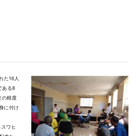
た16人
である8
査の精度
身に付け
るスワヒ