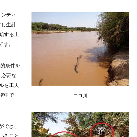
ランティ
対し生計
始する上
です。
理的条件を
に必要な
ルを工夫
培中で
ニロ川
ができ、
いること