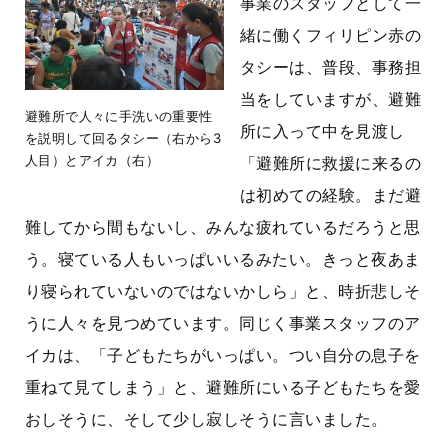
事業のスタッフとして一
緒に働くフィリピン赤の
タシーは、普段、事務担
当をしていますが、避難
避難所で人々に手洗いの重要性
所に入って中を見渡し
を説明して回るタシー（右から3
人目）とアイカ（右）
「避難所に救援に来るの
は初めての経験。まだ避
難してから間もないし、みんな疲れているだろうと思
う。寝ている人もいっぱいいるみたい。きっと夜あま
り寝られていないのではないかしら」と、時折悲しそ
うに人々を見つめています。同じく事業スタッフのア
イカは、「子どもたちがいっぱい。つい自分の息子を
重ねて見てしまう」と、避難所にいる子どもたちを愛
おしそうに、そして少し寂しそうに言いました。