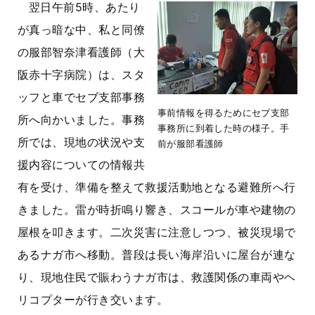
翌日午前5時、あたり
が真っ暗な中、私と同僚
の服部智奈津看護師（大
阪赤十字病院）は、スタ
ッフと車でセブ支部事務
事前情報を得るためにセブ支部
所へ向かいました。事務
事務所に到着した時の様子。手
所では、現地の状況や支
前が服部看護師
援内容についての情報共
有を受け、準備を整えて救援活動地となる避難所へ行
きました。雷が時折鳴り響き、スコールが車や建物の
屋根を叩きます。二次災害に注意しつつ、被災現場で
あるナガ市へ移動。普段は長い海岸沿いに屋台が連な
り、現地住民で賑わうナガ市は、救護関係の車両やヘ
リコプターが行き交います。