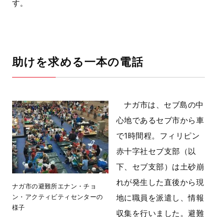
す。
助けを求める一本の電話
ナガ市は、セブ島の中
心地であるセブ市から車
で1時間程。フィリピン
赤十字社セブ支部（以
下、セブ支部）は土砂崩
れが発生した直後から現
ナガ市の避難所エナン・チョ
ン・アクティビティセンターの
地に職員を派遣し、情報
様子
収集を行いました。避難