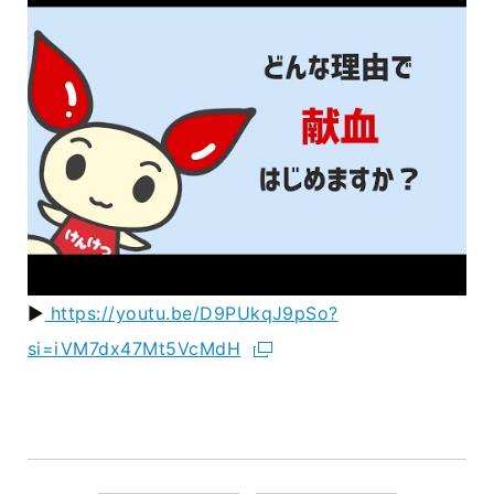
▶
https://youtu.be/D9PUkqJ9pSo?
si=iVM7dx47Mt5VcMdH