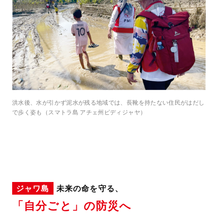
洪水後、水が引かず泥水が残る地域では、長靴を持たない住民がはだし
で歩く姿も（スマトラ島 アチェ州ピディジャヤ）
ジャワ島
未来の命を守る、
「自分ごと」の防災へ