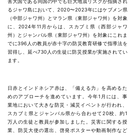
害大国である同国の中でも巨大地震リスクが指摘され
るジャワ島において、2020〜2023年にはケブメン県
（中部ジャワ州）とマラン県（東部ジャワ州）を対象
に、2024年11月からは、スカブミ県（西部ジャワ
州）とジャンバル県（東部ジャワ州）を対象にこれま
でに396人の教員が赤十字の防災教育研修で指導法を
習得し、延べ730人の生徒に防災授業が実施されてい
ます。
日赤とインドネシア赤は、「備える力」を高めるた
めのアプローチを進めています。今年1月には、事
業地において大きな防災・減災イベントが行われ、
スカブミ県とジャンバル県から合わせて20校、約1
万人の生徒と教員が参加しました。災害に関する授
業、防災大使の選出、啓発ポスターや動画制作など