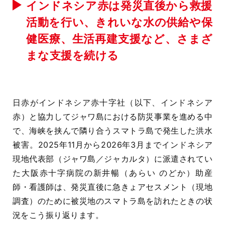
インドネシア赤は発災直後から救援
活動を行い、きれいな水の供給や保
健医療、生活再建支援など、さまざ
まな支援を続ける
日赤がインドネシア赤十字社（以下、インドネシア
赤）と協力してジャワ島における防災事業を進める中
で、海峡を挟んで隣り合うスマトラ島で発生した洪水
被害。2025年11月から2026年3月までインドネシア
現地代表部（ジャワ島／ジャカルタ）に派遣されてい
た大阪赤十字病院の新井暢（あらい のどか）助産
師・看護師は、発災直後に急きょアセスメント（現地
調査）のために被災地のスマトラ島を訪れたときの状
況をこう振り返ります。