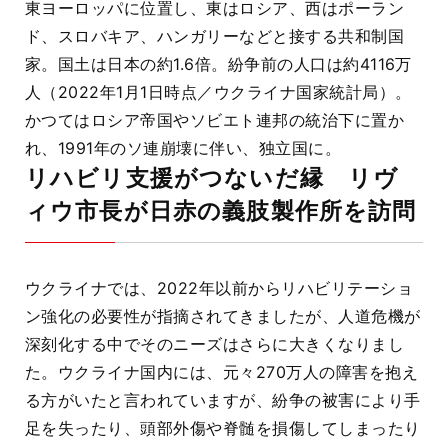
東ヨーロッパに位置し、東はロシア、西はポーラン
ド、スロバキア、ハンガリーなどと接する共和制国
家。国土は日本の約1.6倍。紛争前の人口は約4116万
人（2022年1月1日時点／ウクライナ国家統計局）。
かつてはロシア帝国やソビエト連邦の統治下に置か
れ、1991年のソ連崩壊に伴い、独立国に。
リハビリ支援がつないだ縁 リヴ
ィウ市長が日赤の義肢製作所を訪問
ウクライナでは、2022年以前からリハビリテーショ
ン強化の必要性が指摘されてきましたが、人道危機が
深刻化する中でそのニーズはさらに大きくなりまし
た。ウクライナ国内には、元々270万人の障害を抱え
る方がいたと言われていますが、紛争の被害により手
足を失ったり、頭部外傷や脊髄を損傷してしまったり