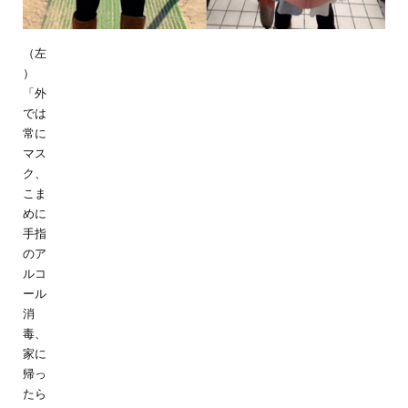
（左
）
「外
では
常に
マス
ク、
こま
めに
手指
のア
ルコ
ール
消
毒、
家に
帰っ
たら