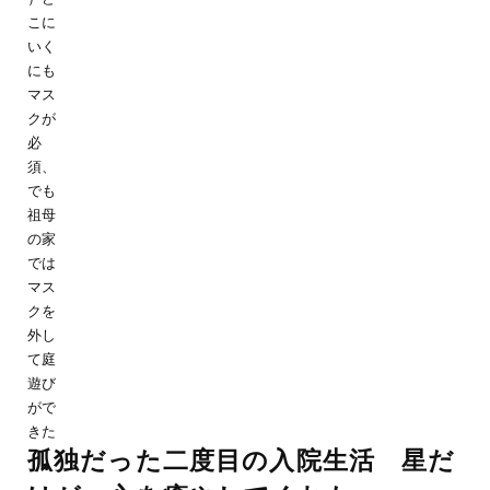
こに
いく
にも
マス
クが
必
須、
でも
祖母
の家
では
マス
クを
外し
て庭
遊び
がで
きた
孤独だった二度目の入院生活 星だ