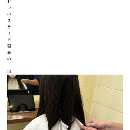
ゼ
ン
の
ス
ラ
イ
ド
画
面
の
一
部