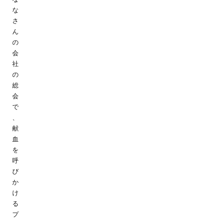
な
さ
ん
の
会
社
の
総
会
で
、
献
血
を
呼
び
か
け
る
プ