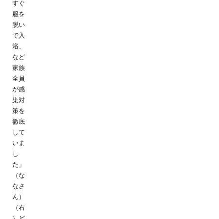
すぐ
服を
脱い
で入
浴、
など
家族
全員
が感
染対
策を
徹底
して
いま
し
た」
（な
なさ
ん）
（右
）ど