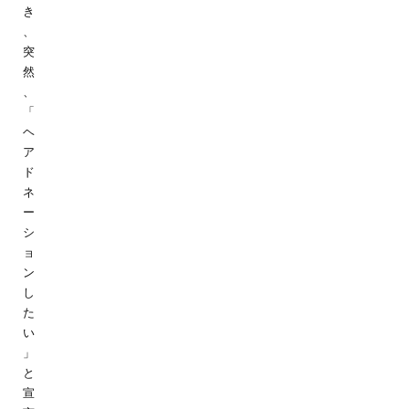
き
、
突
然
、
「
ヘ
ア
ド
ネ
ー
シ
ョ
ン
し
た
い
」
と
宣