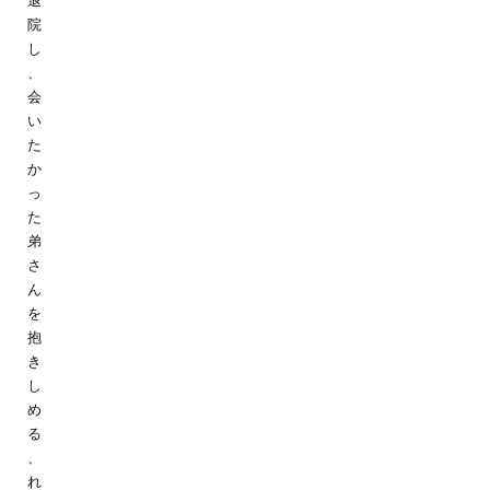
退
院
し
、
会
い
た
か
っ
た
弟
さ
ん
を
抱
き
し
め
る
、
れ