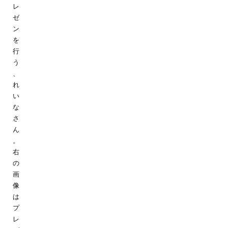
レ
ゼ
ン
を
行
う
、
れ
い
な
さ
ん
。
右
の
画
像
は
プ
レ