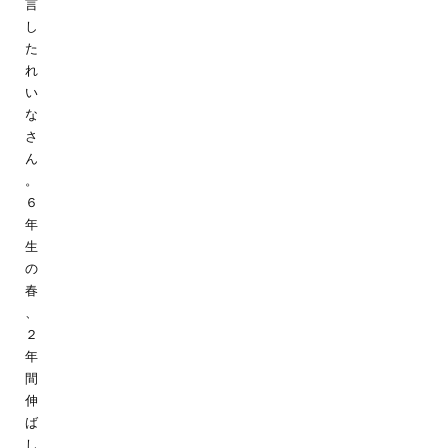
言
し
た
れ
い
な
さ
ん
。
６
年
生
の
春
、
２
年
間
伸
ば
し