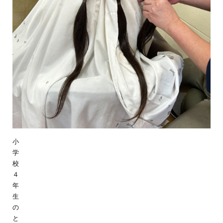
小
学
校
４
年
生
の
と