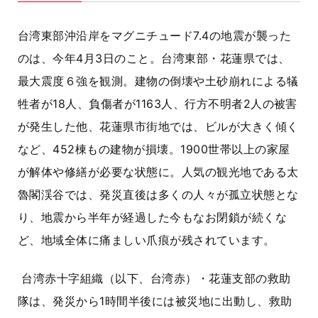
台湾東部沖沿岸をマグニチュード7.4の地震が襲った
のは、今年4月3日のこと。台湾東部・花蓮県では、
最大震度６強を観測。建物の倒壊や土砂崩れによる犠
牲者が18人、負傷者が1163人、行方不明者2人の被害
が発生した他、花蓮県市街地では、ビルが大きく傾く
など、452棟もの建物が損壊。1900世帯以上の家屋
が解体や修繕が必要な状態に。人気の観光地である太
魯閣渓谷では、発災直後は多くの人々が孤立状態とな
り、地震から半年が経過した今もなお閉鎖が続くな
ど、地域全体に痛ましい爪痕が残されています。
台湾赤十字組織（以下、台湾赤）・花蓮支部の救助
隊は、発災から1時間半後には被災地に出動し、救助