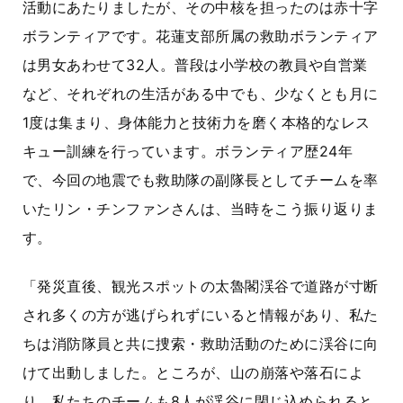
活動にあたりましたが、その中核を担ったのは赤十字
ボランティアです。花蓮支部所属の救助ボランティア
は男女あわせて32人。普段は小学校の教員や自営業
など、それぞれの生活がある中でも、少なくとも月に
1度は集まり、身体能力と技術力を磨く本格的なレス
キュー訓練を行っています。ボランティア歴24年
で、今回の地震でも救助隊の副隊長としてチームを率
いたリン・チンファンさんは、当時をこう振り返りま
す。
「発災直後、観光スポットの太魯閣渓谷で道路が寸断
され多くの方が逃げられずにいると情報があり、私た
ちは消防隊員と共に捜索・救助活動のために渓谷に向
けて出動しました。ところが、山の崩落や落石によ
り、私たちのチームも8人が渓谷に閉じ込められると