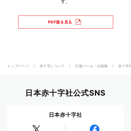
す。
PDF版を見る
トップページ
赤十字について
広報ツール・出版物
赤十字
日本赤十字社公式SNS
日本赤十字社