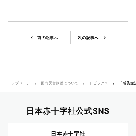
前の記事へ
次の記事へ
トップページ
国内災害救護について
トピックス
「感染症
日本赤十字社公式SNS
日本赤十字社