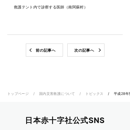
救護テント内で診察する医師（南阿蘇村）
前の記事へ
次の記事へ
トップページ
国内災害救護について
トピックス
平成28
日本赤十字社公式SNS