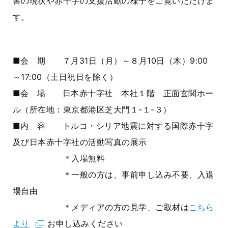
害の現状や赤十字の支援活動の様子をご覧いただけま
す。
■会 期 ７月31日（月）～８月10日（木）9:00
～17:00（土日祝日を除く）
■会 場 日本赤十字社 本社１階 正面玄関ホー
ル（所在地：東京都港区芝大門１-１-３）
■内 容 トルコ・シリア地震に対する国際赤十字
及び日本赤十字社の活動写真の展示
＊入場無料
＊一般の方は、事前申し込み不要、入退
場自由
＊メディアの方の見学、ご取材は
こちら
より
お申し込みください