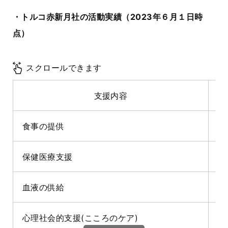
・トルコ赤新月社の活動実績（
2023
年６月１日時
点）
スクロールできます
支援内容
食事の提供
保健医療支援
血液の供給
4
心理社会的支援
(
こころのケア
)