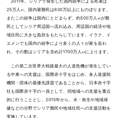
2011年、シリアで発生した国内紛争による死者は
25万人
、国内避難民は630万以上にものぼります。
※1
またこの紛争は国内にとどまらず、約500万人
が難
※2
民としてシリア周辺国へ流れ込み、周辺国の経済や地
域住民に大きな負担をもたらしています。イラク、イ
エメンでも国内の紛争により多くの人々が家を追わ
れ、その数はシリアを含め計1700万人
に上ります。
※3
この第二次世界大戦後最大の人道危機が発生してい
る中東への支援は、国際赤十字をはじめ、各人道援助
機関・団体の最優先課題であることから、日本赤十字
社も国際赤十字の一員として、同地域への支援を重点
的に行うこととし、2015年から、水・衛生や地域保
健などの分野でシリア難民や地域住民への支援活動を
実施しています。