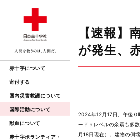
【速報】南
が発生、
赤十字について
寄付する
国内災害救護について
国際活動について
2024年
12
月
17
日、午後０
献血について
ード５レベルの余震も多数
月
18
日現在）。建物の倒
赤十字ボランティア・