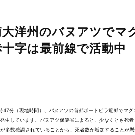
大洋州のバヌアツでマグ
赤十字は最前線で活動中
時
47
分（現地時間）、バヌアツの首都ポートビラ近郊でマグ
発生しています。バヌアツ保健省によると、少なくとも死者
壊が多数確認されていることから、死者数が増加することが懸