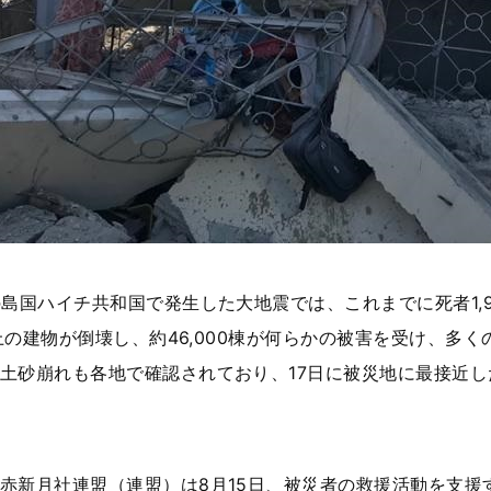
島国ハイチ共和国で発生した大地震では、これまでに死者1,9
以上の建物が倒壊し、約46,000棟が何らかの被害を受け、多
土砂崩れも各地で確認されており、17日に被災地に最接近
赤新月社連盟（連盟）は8月15日、被災者の救援活動を支援する