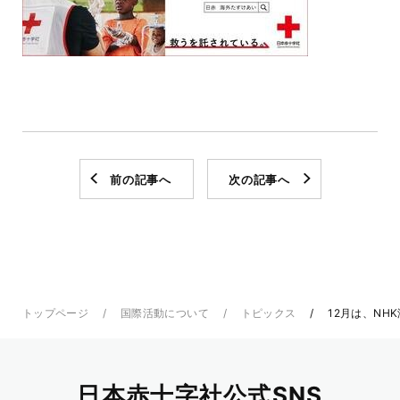
前の記事へ
次の記事へ
トップページ
国際活動について
トピックス
12月は、NH
日本赤十字社公式SNS