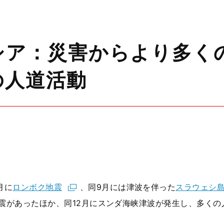
シア：災害からより多く
の人道活動
月に
ロンボク地震
、同9月には津波を伴った
スラウェシ
震があったほか、同12月にスンダ海峡津波が発生し、多くの