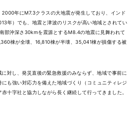
.8、2000年にM7.3クラスの大地震が発生しており、インド
2013年）でも、地震と津波のリスクが高い地域とされてい
南部沖深さ30kmを震源とするM8.4の地震に見舞われて
60棟が全壊、16,810棟が半壊、35,041棟が損傷する被
威に対し、発災直後の緊急救援のみならず、地域で事前に
時にも強い対応力を備えた地域づくり（コミュニティレジ
ア赤十字社と協力しながら長く継続して行ってきました。