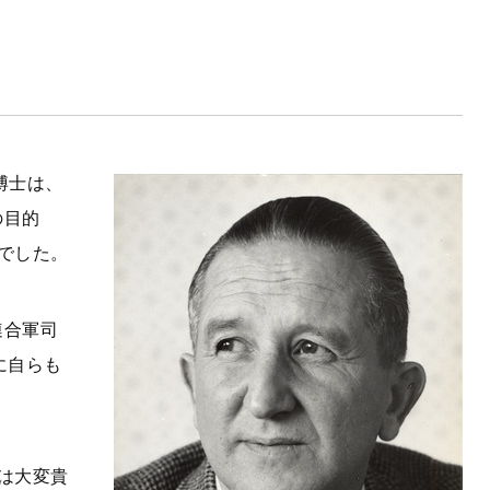
博士は、
の目的
でした。
連合軍司
に自らも
は大変貴