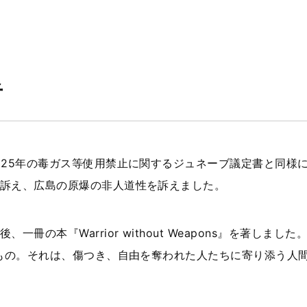
者
925年の毒ガス等使用禁止に関するジュネーブ議定書と同様
訴え、広島の原爆の非人道性を訴えました。
冊の本『Warrior without Weapons』を著しました
たもの。それは、傷つき、自由を奪われた人たちに寄り添う人