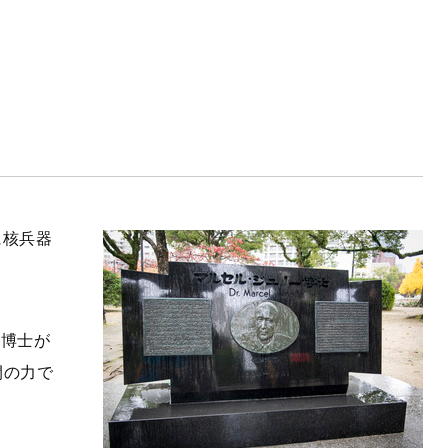
に核兵器
。博士が
間の力で