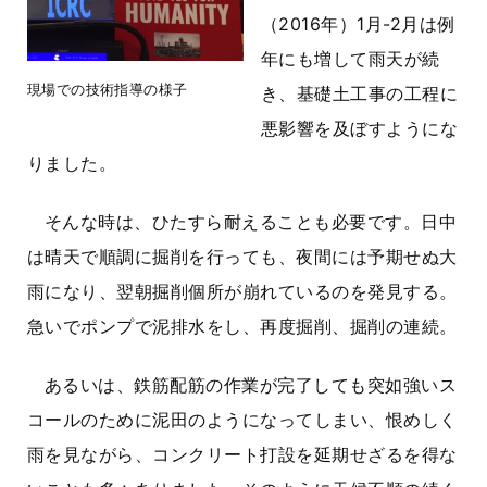
（2016年）1月-2月は例
年にも増して雨天が続
現場での技術指導の様子
き、基礎土工事の工程に
悪影響を及ぼすようにな
りました。
そんな時は、ひたすら耐えることも必要です。日中
は晴天で順調に掘削を行っても、夜間には予期せぬ大
雨になり、翌朝掘削個所が崩れているのを発見する。
急いでポンプで泥排水をし、再度掘削、掘削の連続。
あるいは、鉄筋配筋の作業が完了しても突如強いス
コールのために泥田のようになってしまい、恨めしく
雨を見ながら、コンクリート打設を延期せざるを得な