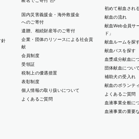
匿名でご寄付
初めて献血され
国内災害義援金・海外救援金
献血の流れ
へのご寄付
献血Web会員サ
遺贈、相続財産等のご寄付
ド」
企業・団体のリソースによる社会貢
方針
献血ルームを探
献
献血バスを探す
会員制度
血漿成分献血に
受領証
団体献血につい
税制上の優遇措置
補助犬の受入れ
表彰制度
献血のボランテ
個人情報の取り扱いについて
よくあるご質問
よくあるご質問
血液事業全般に
血液事業の重要