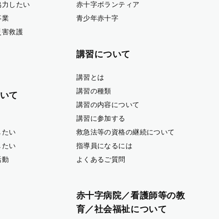
協力したい
赤十字ボランティア
事業
青少年赤十字
災害救護
講習について
講習とは
講習の種類
いて
講習の内容について
講習に参加する
したい
救急法等の資格の継続について
したい
指導員になるには
活動
よくあるご質問
赤十字病院／看護師等の教
育／社会福祉について