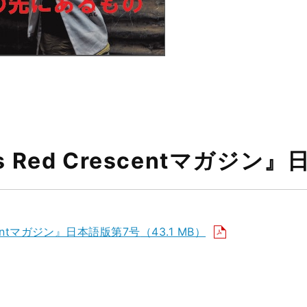
ss Red Crescentマガジ
escentマガジン』日本語版第7号
（43.1 MB）